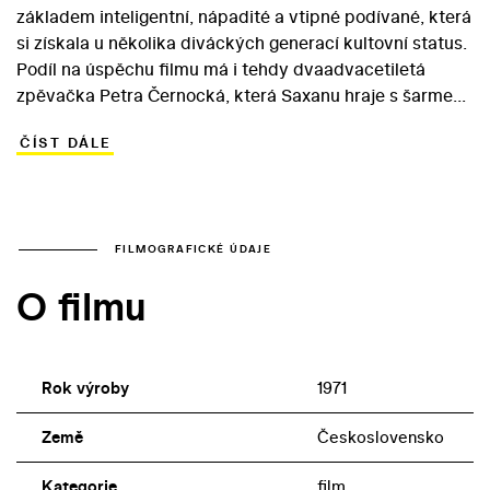
základem inteligentní, nápadité a vtipné podívané, která
si získala u několika diváckých generací kultovní status.
Podíl na úspěchu filmu má i tehdy dvaadvacetiletá
zpěvačka Petra Černocká, která Saxanu hraje s šarmem,
nadhledem a láskou. Coby Honza se ve filmu objevuje
ČÍST DÁLE
populární představitel hodných, citlivých mladíků, Jan
Hrušínský. Vorlíček však osvědčil výjimečný smysl i pro
obsazení vedlejších rolí (Vladimír Menšík v roli
upírského školníka, Jan Kraus jako zlovolný Miky, Helena
Růžičková coby šílená pacientka v blázinci…).
FILMOGRAFICKÉ ÚDAJE
O filmu
Rok výroby
1971
Země
Československo
Kategorie
film