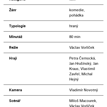
Žánr
komedie,
pohádka
Typologie
hraný
Minutáž
80 min
Režie
Václav Vorlíček
Hrají
Petra Černocká,
Jan Hrušínský, Jan
Kraus, Vlastimil
Zavřel, Michal
Hejný
Kamera
Vladimír Novotný
Scénář
Miloš Macourek,
Václav Vorlíček