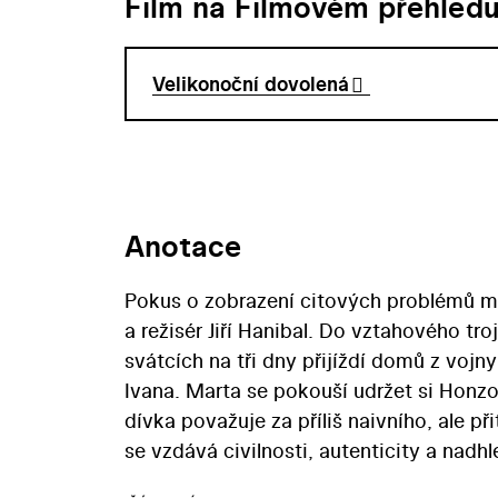
Film na Filmovém přehled
Velikonoční dovolená
Anotace
Pokus o zobrazení citových problémů mla
a režisér Jiří Hanibal. Do vztahového tr
svátcích na tři dny přijíždí domů z voj
Ivana. Marta se pokouší udržet si Honzo
dívka považuje za příliš naivního, ale p
se vzdává civilnosti, autenticity a na
šedesátých let. Vzpomínce na uplynulé fil