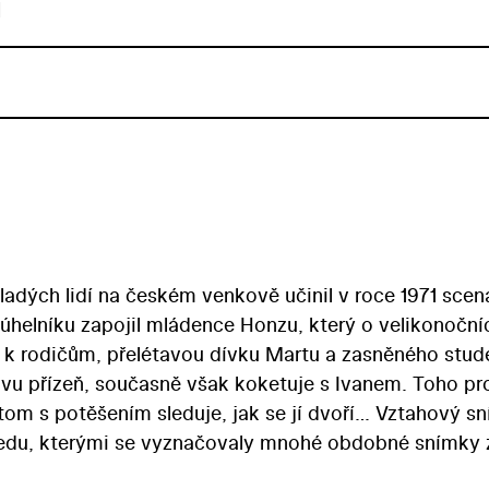
u
dých lidí na českém venkově učinil v roce 1971 scená
ojúhelníku zapojil mládence Honzu, který o velikonoční
ny k rodičům, přelétavou dívku Martu a zasněného stud
vu přízeň, současně však koketuje s Ivanem. Toho pro
řitom s potěšením sleduje, jak se jí dvoří… Vztahový s
dhledu, kterými se vyznačovaly mnohé obdobné snímky 
mařské desetiletí se Jiří Hanibal snažil zůstat věrný