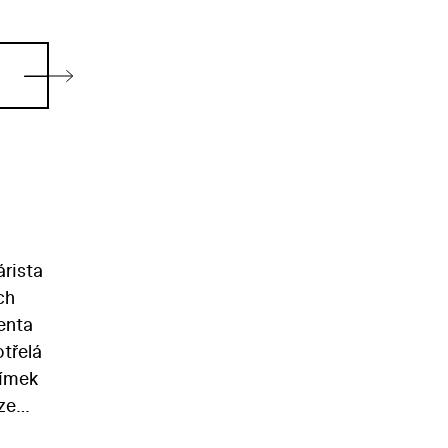
rista
ch
enta
třelá
nímek
ze