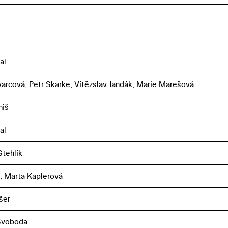
al
arcová, Petr Skarke, Vítězslav Jandák, Marie Marešová
niš
al
tehlík
ý, Marta Kaplerová
šer
Svoboda