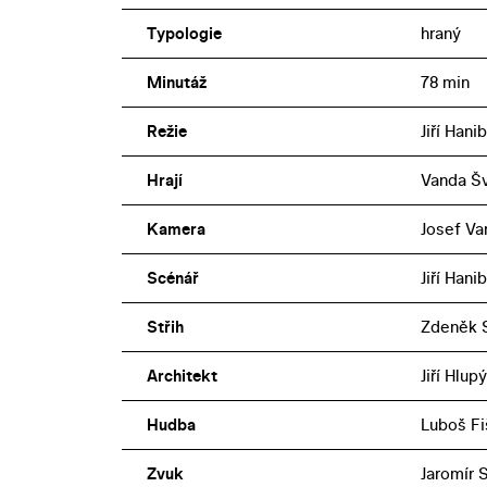
Typologie
hraný
Minutáž
78 min
Režie
Jiří Hanib
Hrají
Vanda Šv
Kamera
Josef Va
Scénář
Jiří Hanib
Střih
Zdeněk S
Architekt
Jiří Hlup
Hudba
Luboš Fi
Zvuk
Jaromír 