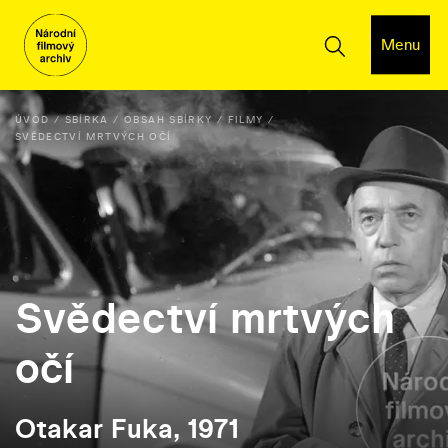
Menu
ÚVOD
SBÍRKA
OBSAH SBÍRKY
FILMY
SVĚDECTVÍ MRTVÝCH OČÍ
Svědectví mrtvých
očí
Otakar Fuka, 1971