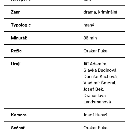
Žánr
drama, kriminální
Typologie
hraný
Minutáž
86 min
Režie
Otakar Fuka
Hrají
Jiří Adamíra,
Slávka Budínová,
Danuše Klichová,
Vladimír Šmeral,
Josef Bek,
Drahoslava
Landsmanová
Kamera
Josef Hanuš
Scénář
Otakar Fuka,