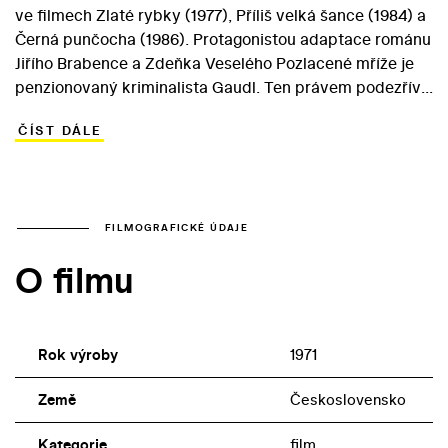
ve filmech Zlaté rybky (1977), Příliš velká šance (1984) a
Černá punčocha (1986). Protagonistou adaptace románu
Jiřího Brabence a Zdeňka Veselého Pozlacené mříže je
penzionovaný kriminalista Gaudl. Ten právem podezřívá
manžela své neteře Hedviky – Jiřího – z nečestných
ČÍST DÁLE
úmyslů. Když Hedvika zemře, pochopí Gaudl, že nešlo o
nešťastnou náhodu, ale o promyšlenou vraždu. Na stopě
je ovšem Jiřímu i jeho mladá milenka Daniela… Na
zajímavosti dodává standardnímu žánrovému snímku
herecké obsazení. Gaudla si zahrál Vladimír Šmeral,
FILMOGRAFICKÉ ÚDAJE
zatímco part provinilého manžela ztvárnil Jiří Adamíra. V
O filmu
roli nevěrníkovy nešťastné manželky se blýskla Slávka
Budínová.
Rok výroby
1971
Země
Československo
Kategorie
film