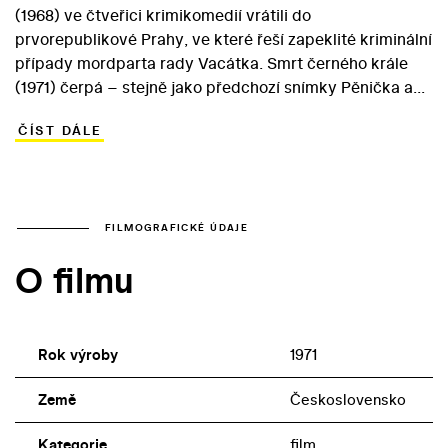
(1968) ve čtveřici krimikomedií vrátili do
prvorepublikové Prahy, ve které řeší zapeklité kriminální
případy mordparta rady Vacátka. Smrt černého krále
(1971) čerpá – stejně jako předchozí snímky Pěnička a
Paraplíčko, Partie Krásného dragouna (oba 1970) a
ČÍST DÁLE
Vražda v hotelu Excelsior (1971) – z knihy Jiřího Marka
Panoptikum hříšných lidí. Vacátko a jeho kolegové,
Bouše a Brůžek, tentokrát vyšetřují loupežnou vraždy
inkasisty Krále, zapleteného do případu zpronevěry.
Vedle ochránců prvorepublikové spravedlnosti v podání
FILMOGRAFICKÉ ÚDAJE
Jaroslava Marvana, Josefa Bláhy a Josefa Vinkláře se v
O filmu
rutinně natočeném filmu objevují i Vlastimil Brodský
coby Král. V roli inkasistovy dcery Magdy se objevila
Jana Brejchová, která byla v té době Brodského
manželkou.
Rok výroby
1971
Země
Československo
Kategorie
film