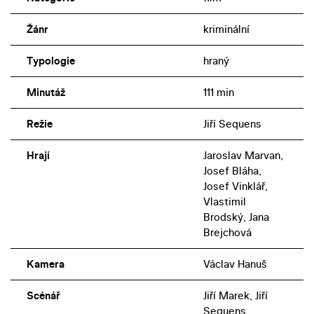
Žánr
kriminální
Typologie
hraný
Minutáž
111 min
Režie
Jiří Sequens
Hrají
Jaroslav Marvan,
Josef Bláha,
Josef Vinklář,
Vlastimil
Brodský, Jana
Brejchová
Kamera
Václav Hanuš
Scénář
Jiří Marek, Jiří
Sequens