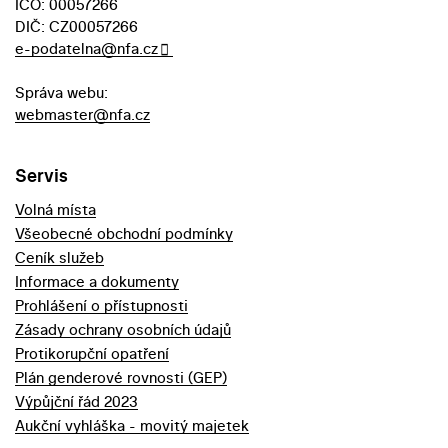
IČO: 00057266
DIČ: CZ00057266
e-podatelna@nfa.cz
Správa webu:
webmaster@nfa.cz
Servis
Volná místa
Všeobecné obchodní podmínky
Ceník služeb
Informace a dokumenty
Prohlášení o přístupnosti
Zásady ochrany osobních údajů
Protikorupční opatření
Plán genderové rovnosti (GEP)
Výpůjční řád 2023
Aukční vyhláška - movitý majetek