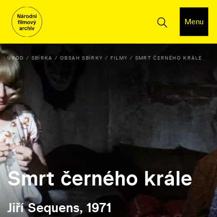
Menu
ÚVOD
SBÍRKA
OBSAH SBÍRKY
FILMY
SMRT ČERNÉHO KRÁLE
Smrt černého krále
Jiří Sequens, 1971