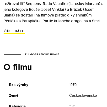
režíroval Jiří Sequens. Rada Vacátko (Jaroslav Marvan) a
jeho kolegové Bouše (Josef Vinklář) a Brůžek (Josef
Bláha) se dostali i na filmové plátno díky snímkům
Pěnička a Paraplíčka, Partie krásného dragouna a Smrt
černého krále, realizovaných v letech 1970–1971.
ČÍST DÁLE
Mordparta z prvorepublikové Prahy tentokrát vyšetřuje
vraždu bohaté paní Matoušové, která ohrožuje dobrou
pověst titulního luxusního ubytovacího zařízení. Pomoct
jim nejdřív nedokáže ani penzionovaný inspektor
Mrázek (František Filipovský), který v oblíbeném
FILMOGRAFICKÉ ÚDAJE
podniku pražské smetánky pracuje coby hotelový
O filmu
detektiv. Při pátrání vyjdou najevo i machinace
hotelového personálu, Vacátko však neomylně sleduje
čerstvou stopu vedoucí k vrahovi…
Rok výroby
1970
Země
Československo
Kategorie
film