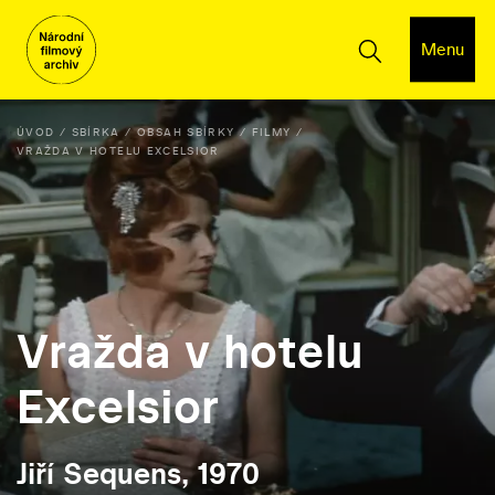
Menu
ÚVOD
SBÍRKA
OBSAH SBÍRKY
FILMY
VRAŽDA V HOTELU EXCELSIOR
Vražda v hotelu
Excelsior
Jiří Sequens, 1970