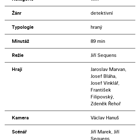
Žánr
detektivní
Typologie
hraný
Minutáž
89 min
Režie
Jiří Sequens
Hrají
Jaroslav Marvan,
Josef Bláha,
Josef Vinklář,
František
Filipovský,
Zdeněk Řehoř
Kamera
Václav Hanuš
Scénář
Jiří Marek, Jiří
Sequens