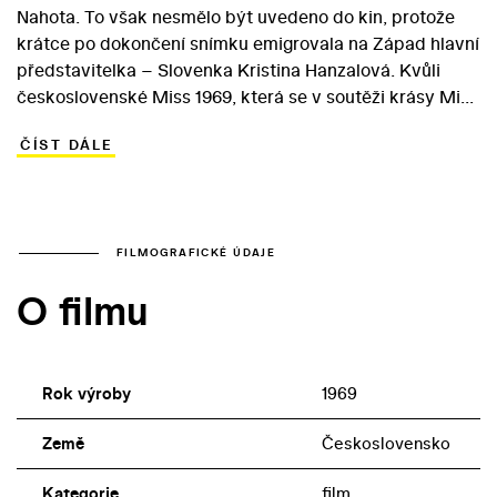
Nahota. To však nesmělo být uvedeno do kin, protože
krátce po dokončení snímku emigrovala na Západ hlavní
představitelka – Slovenka Kristina Hanzalová. Kvůli
československé Miss 1969, která se v soutěži krásy Miss
World 1970 probojovala na sedmé místo, se tak film
ČÍST DÁLE
dostal k divákům až v roce 1990. Postava
traumatizované venkovské učitelky v Matějkově filmu
se stala jedinou filmovou rolí talentované krásky, která v
emigraci našla práci jako fotomodelka. Představitele
mladého vězně Drsňáka, který je po pokusu o
FILMOGRAFICKÉ ÚDAJE
sebevraždu na pár dní propuštěn na svobodu, se
O filmu
bravurně zhostil tehdy třicetiletý Petr Čepek.
Rok výroby
1969
Země
Československo
Kategorie
film