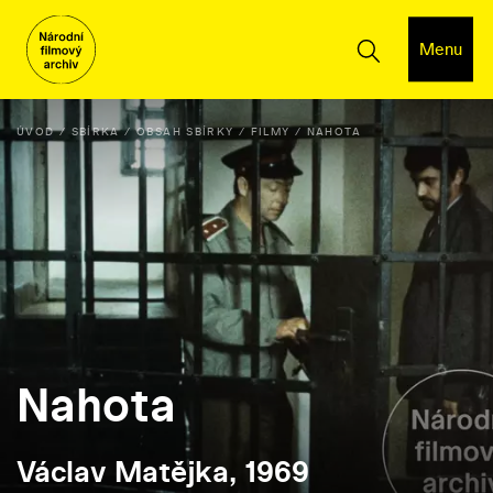
Menu
ÚVOD
SBÍRKA
OBSAH SBÍRKY
FILMY
NAHOTA
Nahota
Václav Matějka, 1969