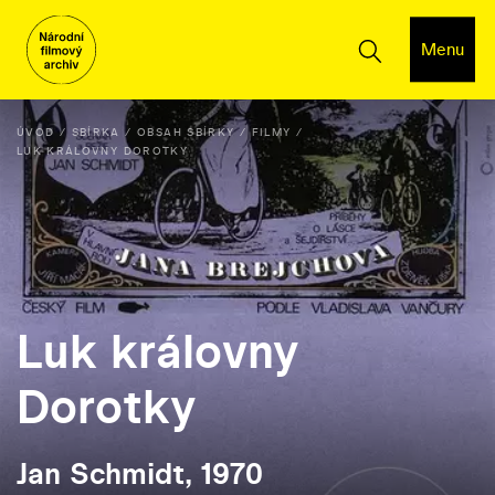
Menu
ÚVOD
SBÍRKA
OBSAH SBÍRKY
FILMY
LUK KRÁLOVNY DOROTKY
Luk královny
Dorotky
Jan Schmidt, 1970