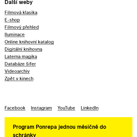
Další weby
Filmová klasika
E-shop
Filmový přehled
Iluminace
Online knihovní katalog
Digitální knihovna
Laterna magika
Databáze šifer
Videoarchiv
Zpět v kinech
Facebook
Instagram
YouTube
LinkedIn
Program Ponrepa jednou měsíčně do
schránky