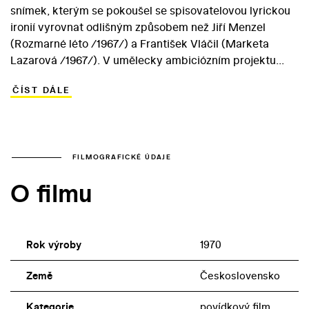
snímek, kterým se pokoušel se spisovatelovou lyrickou
ironií vyrovnat odlišným způsobem než Jiří Menzel
(Rozmarné léto /1967/) a František Vláčil (Marketa
Lazarová /1967/). V umělecky ambiciózním projektu
zpracoval Schmidt tři povídky: v Brusiči nožů si tulačka
ČÍST DÁLE
Josefina vybírá toho z nápadníků, který se ukáže být
silnější. V příběhu nazvaném Konec vše napraví se
postarší profesor Viktor nechá oklamat studentem,
který je milencem jeho mladé ženy. „Dobrá míra“ je pak
název hospody, v níž se o šenkýřku Isabellu utkají dva
FILMOGRAFICKÉ ÚDAJE
ctitelé v boji na život a na smrt. Ve třech příbězích o
O filmu
klamech a ošidnostech lásky se objevili ve dvoj- a
trojrolích Jana Brejchová, Vladimír Menšík či Jaromír
Hanzlík.
Rok výroby
1970
Země
Československo
Kategorie
povídkový film