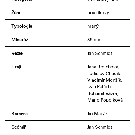
Žánr
povídkový
Typologie
hraný
Minutáž
86 min
Režie
Jan Schmidt
Hrají
Jana Brejchová,
Ladislav Chudík,
Vladimír Menšík,
Ivan Palúch,
Bohumil Vávra,
Marie Popelková
Kamera
Jiří Macák
Scénář
Jan Schmidt