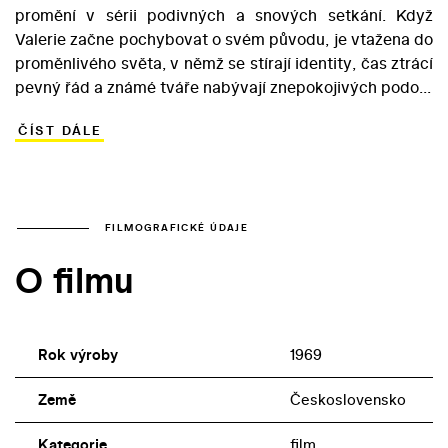
promění v sérii podivných a snových setkání. Když
Valerie začne pochybovat o svém původu, je vtažena do
proměnlivého světa, v němž se stírají identity, čas ztrácí
pevný řád a známé tváře nabývají znepokojivých podob.
Jejím průvodcem tímto labyrintem vizí se stává záhadný
ČÍST DÁLE
mladík jménem Orlík, který jí poskytuje ochranu,
zároveň ale sám zůstává obestřen tajemstvím. Režisér
Jaromil Jireš ve spolupráci se spoluautorkou scénáře
Ester Krumbachovou proměnil román Vítězslava
Nezvala ve vizuálně podmanivou a znepokojivou
FILMOGRAFICKÉ ÚDAJE
fantazii. Film propojuje prvky gotického hororu,
O filmu
surrealismu a alegorie dospívání a odráží úzkosti, touhy i
probouzející se sexualitu mladé hrdinky. Díky své
působivé obraznosti a snovému vyprávění zůstává
Valerie a týden divů jedním z nejvýraznějších děl
Rok výroby
1969
československé nové vlny.
Země
Československo
Kategorie
film