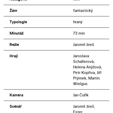
Žánr
fantastický
Typologie
hraný
Minutáž
73 min
Režie
Jaromil Jireš
Hrají
Jaroslava
Schallerová,
Helena Anýžová,
Petr Kopřiva, Jiří
Prýmek, Martin
Wielgus
Kamera
Jan Čuřík
Scénář
Jaromil Jireš,
Ester