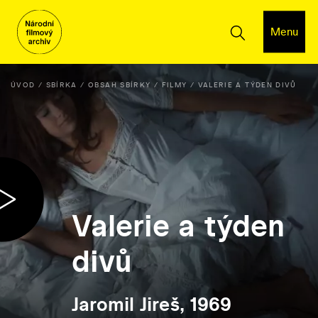
Menu
ÚVOD
SBÍRKA
OBSAH SBÍRKY
FILMY
VALERIE A TÝDEN DIVŮ
Valerie a týden
divů
Jaromil Jireš, 1969