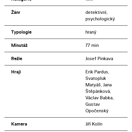
Žánr
detektivní,
psychologický
Typologie
hraný
Minutáž
77 min
Režie
Josef Pinkava
Hrají
Erik Pardus,
Svatopluk
Matyáš, Jana
Štěpánková,
Václav Babka,
Gustav
Opočenský
Kamera
Jiří Kolín