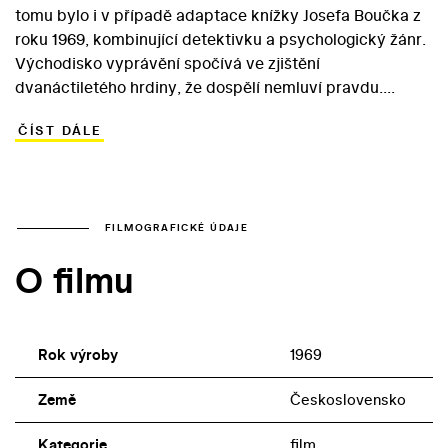
tomu bylo i v případě adaptace knížky Josefa Boučka z
roku 1969, kombinující detektivku a psychologický žánr.
Východisko vyprávění spočívá ve zjištění
dvanáctiletého hrdiny, že dospělí nemluví pravdu.
Dospívající Standa Hálek zjistí, že jeho rodiče mu lhali:
ČÍST DÁLE
všichni kromě něj už ví, že se rozvádějí. Události kolem
násilné smrti souseda – listonoše Škvora – sblíží
chlapce s mladým právníkem Böhmem. Okolnosti však
způsobí, že čestného mladého muže neprávem
podezřívá ze zločinu… V hlavní roli divácky nepříliš
FILMOGRAFICKÉ ÚDAJE
atraktivního snímku exceluje debutující Erik Pardus,
O filmu
který se v průběhu následujících let vypracoval v
žádaného herce (Dospěláci můžou všechno, Romance
za korunu…). Role Böhma připadla Svatopluku
Matyášovi.
Rok výroby
1969
Země
Československo
Kategorie
film