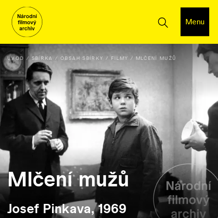
Menu
ÚVOD
SBÍRKA
OBSAH SBÍRKY
FILMY
MLČENÍ MUŽŮ
Mlčení mužů
Josef Pinkava, 1969