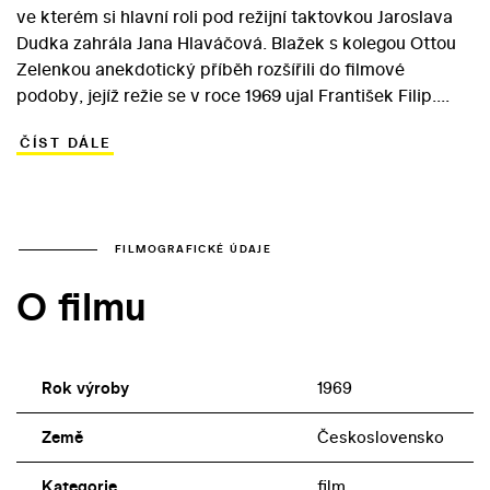
ve kterém si hlavní roli pod režijní taktovkou Jaroslava
Dudka zahrála Jana Hlaváčová. Blažek s kolegou Ottou
Zelenkou anekdotický příběh rozšířili do filmové
podoby, jejíž režie se v roce 1969 ujal František Filip.
Hrdinou vyprávění je navenek nenápadná soudní
ČÍST DÁLE
zapisovatelka – staropanenská slečna Míková. Ta se
nemohla dívat na to, jak se rodiče u soudu bezohledně
handrkují o peníze, postupně unesla pět citově
strádajících dětí a poskytla jim láskyplnou domácí péči.
Zamilovaný předseda senátu Kroupa i oficiální
FILMOGRAFICKÉ ÚDAJE
spravedlnost musejí před nekompromisní ženou
O filmu
kapitulovat… V nestandardně pojatém snímku rezonuje
dobová sociální realita i ideály Pražského jara. V
hlavních rolích excelují Jiřina Bohdalová a Josef Kemr.
Rok výroby
1969
Země
Československo
Kategorie
film