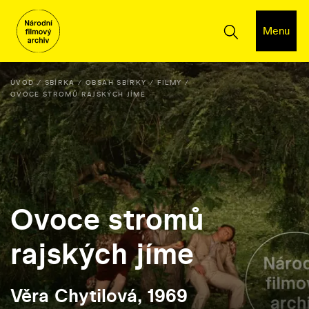
Menu
ÚVOD
SBÍRKA
OBSAH SBÍRKY
FILMY
OVOCE STROMŮ RAJSKÝCH JÍME
Ovoce stromů
rajských jíme
Věra Chytilová, 1969