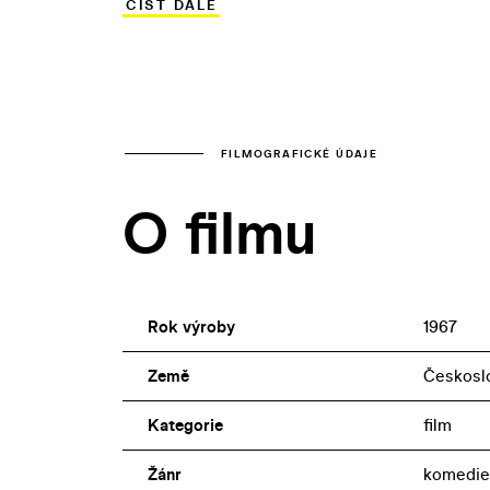
ČÍST DÁLE
Jarmila Srbová) se zkušenými hereckými p
Šejbalová, Bohuš Záhorský). Zajímavé je
FILMOGRAFICKÉ ÚDAJE
O filmu
Rok výroby
1967
Země
Českosl
Kategorie
film
Žánr
komedie