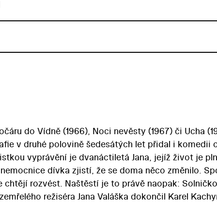
u
áru do Vídně (1966), Noci nevěsty (1967) či Ucha (19
fie v druhé polovině šedesátých let přidal i komedii 
tkou vyprávění je dvanáctiletá Jana, jejíž život je pl
nemocnice dívka zjistí, že se doma něco změnilo. Sp
e chtějí rozvést. Naštěstí je to právě naopak: Solničko
zemřelého režiséra Jana Valáška dokončil Karel Kachy
í povedlo spojit dětské neherečky (Bohumila Houdko