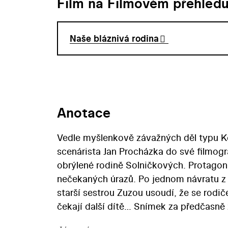
Film na Filmovém přehled
Naše bláznivá rodina
Anotace
Vedle myšlenkově závažných děl typu Koč
scenárista Jan Procházka do své filmogra
obrýlené rodině Solničkových. Protagonis
nečekaných úrazů. Po jednom návratu z 
starší sestrou Zuzou usoudí, že se rodič
čekají další dítě… Snímek za předčasně 
Tomu se ve vtipně rozehraném vyprávěn