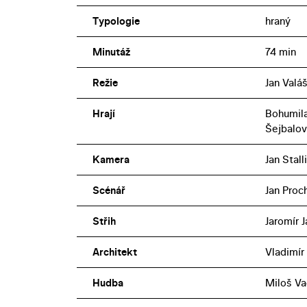
Typologie
hraný
Minutáž
74 min
Režie
Jan Valá
Hrají
Bohumila 
Šejbalov
Kamera
Jan Stall
Scénář
Jan Proc
Střih
Jaromír 
Architekt
Vladimír
Hudba
Miloš V