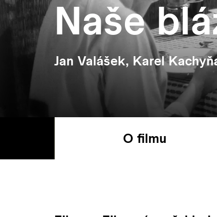
Naše blá
Jan Valášek, Karel Kachyň
O filmu