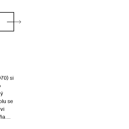
70) si
o
ný
olu se
vi
ňa.
vá a