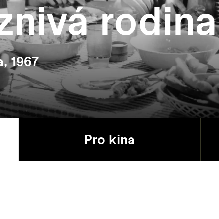
znivá rodina
a, 1967
Pro kina