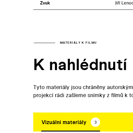
Zvuk
Jiří Leno
MATERIÁLY K FILMU
K nahlédnutí
Tyto materiály jsou chráněny autorským
projekcí rádi zašleme snímky z filmů k 
Vizuální materiály
3