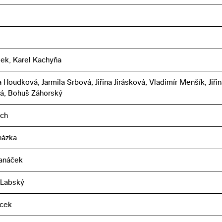
šek, Karel Kachyňa
Houdková, Jarmila Srbová, Jiřina Jirásková, Vladimír Menšík, Jiřin
á, Bohuš Záhorský
ich
házka
Janáček
 Labský
acek