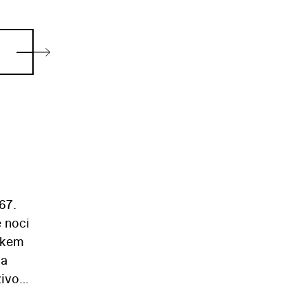
67.
é noci
etkem
na
ivot,
osti,