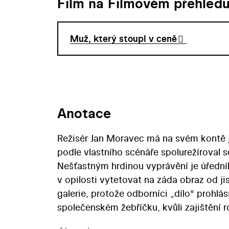
Film na Filmovém přehled
Muž, který stoupl v ceně
Anotace
Režisér Jan Moravec má na svém kontě j
podle vlastního scénáře spolurežírova
Nešťastným hrdinou vyprávění je úředník
v opilosti vytetovat na záda obraz od 
galerie, protože odborníci „dílo“ prohlás
společenském žebříčku, kvůli zajištění r
ale pouze o obraz, jehož je nositelem… 