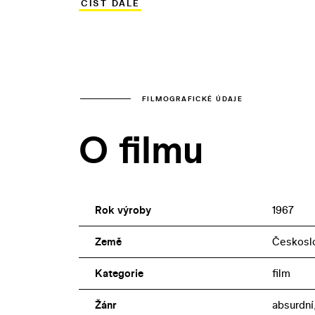
ČÍST DÁLE
jež si ve jménu neživých hodnot neváží 
neprávem zapomenutém snímku objevili J
FILMOGRAFICKÉ ÚDAJE
O filmu
Rok výroby
1967
Země
Českosl
Kategorie
film
Žánr
absurdní