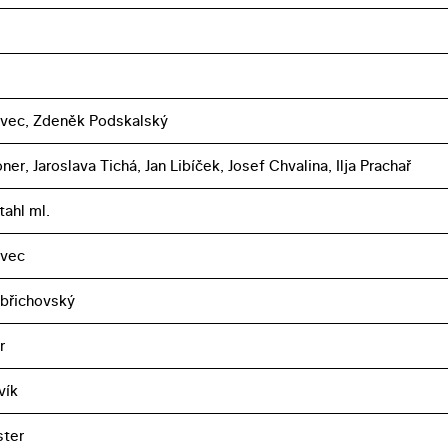
vec, Zdeněk Podskalský
ner, Jaroslava Tichá, Jan Libíček, Josef Chvalina, Ilja Prachař
tahl ml.
avec
břichovský
r
vík
ster