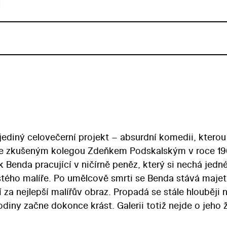
u
ediný celovečerní projekt – absurdní komedii, kterou
l se zkušeným kolegou Zdeňkem Podskalským v roce 19
 Benda pracující v ničírně peněz, který si nechá jedn
jistého malíře. Po umělcově smrti se Benda stává maj
í za nejlepší malířův obraz. Propadá se stále hlouběji 
odiny začne dokonce krást. Galerii totiž nejde o jeho ž
Anekdotický příběh aspiruje na podobenství o společn