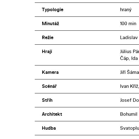
Typologie
hraný
Minutáž
100 min
Režie
Ladislav
Hrají
Július P
Čáp, Ida
Kamera
Jiří Šáma
Scénář
Ivan Kříž
Střih
Josef Do
Architekt
Bohumil
Hudba
Svatoplu