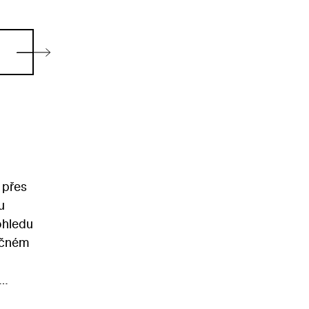
 přes
u
ohledu
lečném
í,