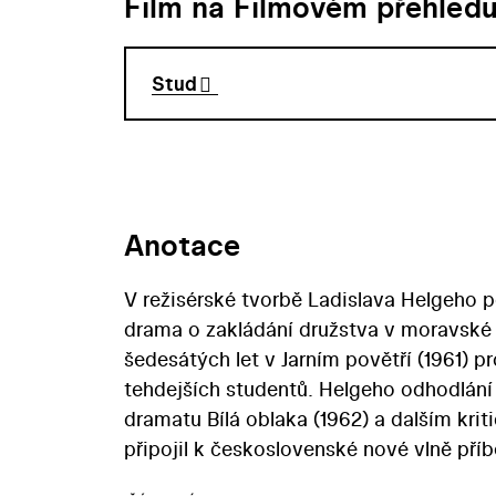
Film na Filmovém přehled
Stud
Anotace
V režisérské tvorbě Ladislava Helgeho po
drama o zakládání družstva v moravské 
šedesátých let v Jarním povětří (1961) 
tehdejších studentů. Helgeho odhodlání 
dramatu Bílá oblaka (1962) a dalším kri
připojil k československé nové vlně p
mladíka První den mého syna (1964). V p