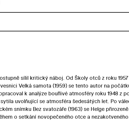
u
stupně sílil kritický náboj. Od Školy otců z roku 1957
vesnici Velká samota (1959) se tento autor na počátk
propracoval k analýze bouřlivé atmosféry roku 1948 z p
sytila uvolňující se atmosféra šedesátých let. Po vá
tickém snímku Bez svatozáře (1963) se Helge přirozeně
říběhem o setkání novopečeného otce a nezakotveného
olitizujícím dramatu Stud pak publiku poskytl aktuáln