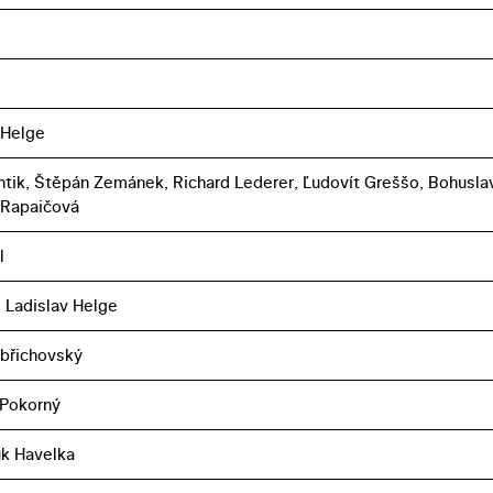
 Helge
ántik, Štěpán Zemánek, Richard Lederer, Ľudovít Greššo, Bohusla
 Rapaičová
l
, Ladislav Helge
břichovský
 Pokorný
k Havelka