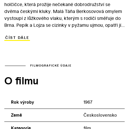
holčičce, která prožije nečekané dobrodružství se
dvěma českými kluky. Malá Táňa Berkosovová omylem
vystoupí z lůžkového vlaku, kterým s rodiči směřuje do
Brna. Pepík a Lojza se cizinky v pyžamu ujmou, opatří jí
šaty a rozhodnou se dopravit ji v pořádku do Brna.
ČÍST DÁLE
Cestou zažije trojice skrávající se před policií plno
neobvyklých příhod, nakonec se však Táni musejí přece
jen ujmout příslušníci VB… Titulní role v nenáročném
snímku se ujala neherečka Dáša Pazderková. Dvojici
„pistolníků“ ztvárnili Vladimír Zátka a Ivo Strangmülller,
FILMOGRAFICKÉ ÚDAJE
který rolí Pepíka zahájil plodnou hereckou dráhu. V
O filmu
roličce německého kouzelníka se blýskl populární herec
a imitátor Antonín Jedlička.
Rok výroby
1967
Země
Československo
Kategorie
film