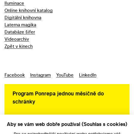
Iluminace
Online knihovní katalog
Digitální knihovna
Laterna magika
Databáze šifer
Videoarchiv
Zpět v kinech
Facebook
Instagram
YouTube
LinkedIn
Program Ponrepa jednou měsíčně do
schránky
Aby se vám web dobře používal (Souhlas s cookies)
Ochrana osobních údajů
Pro co nejpohodlnější používání webu potřebujeme váš