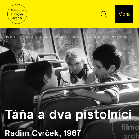
Menu
ÚVOD
SBÍRKA
OBSAH SBÍRKY
FILMY
TÁŇA A DVA PISTOLNÍCI
Táňa a dva pistolníci
Radim Cvrček, 1967