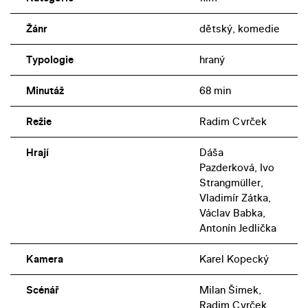
Žánr
dětský, komedie
Typologie
hraný
Minutáž
68 min
Režie
Radim Cvrček
Hrají
Dáša
Pazderková, Ivo
Strangmüller,
Vladimír Zátka,
Václav Babka,
Antonín Jedlička
Kamera
Karel Kopecký
Scénář
Milan Šimek,
Radim Cvrček,