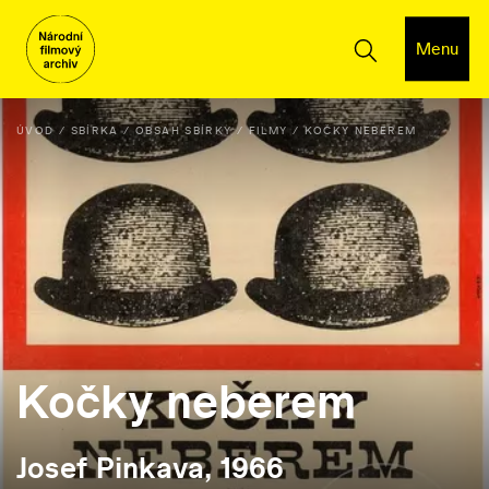
Menu
ÚVOD
SBÍRKA
OBSAH SBÍRKY
FILMY
KOČKY NEBEREM
Kočky neberem
Josef Pinkava, 1966