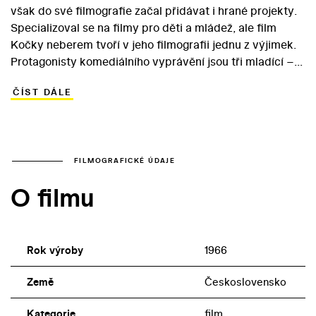
však do své filmografie začal přidávat i hrané projekty.
Specializoval se na filmy pro děti a mládež, ale film
Kočky neberem tvoří v jeho filmografii jednu z výjimek.
Protagonisty komediálního vyprávění jsou tři mladící –
Eman, Oskar a Milda –, kteří se se starou waltrovkou,
ČÍST DÁLE
zvanou Kleopatra, vydají stanovat na Orlickou přehradu.
Protože čtvrtý kamarád je „zradil“ a oženil se, přiberou
mládenci do party zahradnického učně Píďu. Okázalý
nezájem hrdinů v buřinkách o druhé pohlaví narušuje
přítomnost skupinky „pomstychtivých“ děvčat i Mildův
FILMOGRAFICKÉ ÚDAJE
tajný cit k jisté Olině… Pozapomenutý snímek dýchá
O filmu
svobodnou prázdninovou atmosférou a zdobí ji mimo
jiné herecký výkon začínajícího Jiřího Štěpničky. V davu
návštěvníků zámku se mihne sedmnáctiletý Boleslav
Polívka.
Rok výroby
1966
Země
Československo
Kategorie
film