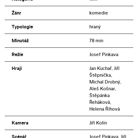
Žánr
komedie
Typologie
hraný
Minutáž
78 min
Režie
Josef Pinkava
Hrají
Jan Kuchař, Jiří
Štěpnička,
Michal Drobný,
Aleš Košnar,
Štěpánka
Řeháková,
Helena Říhová
Kamera
Jiří Kolín
Scénář
Josef Pinkava, Jiří