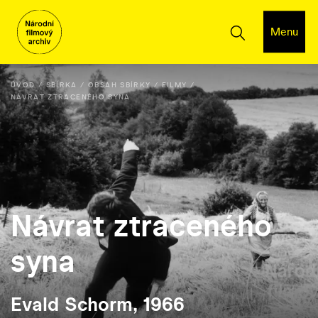
Menu
ÚVOD
SBÍRKA
OBSAH SBÍRKY
FILMY
NÁVRAT ZTRACENÉHO SYNA
Návrat ztraceného
syna
Evald Schorm, 1966