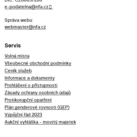
e-podatelna@nfa.cz
Správa webu:
webmaster@nfa.cz
Servis
Volná místa
Všeobecné obchodní podmínky
Ceník služeb
Informace a dokumenty
Prohlášení o přístupnosti
Zásady ochrany osobních údajů
Protikorupční opatření
Plán genderové rovnosti (GEP)
Výpůjční řád 2023
Aukční vyhláška - movitý majetek