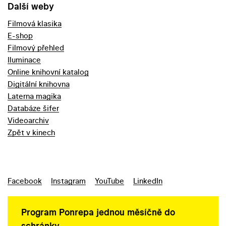
Další weby
Filmová klasika
E-shop
Filmový přehled
Iluminace
Online knihovní katalog
Digitální knihovna
Laterna magika
Databáze šifer
Videoarchiv
Zpět v kinech
Facebook
Instagram
YouTube
LinkedIn
Program Ponrepa jednou měsíčně do
schránky