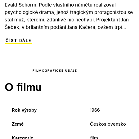
Evald Schorm. Podle vlastního námětu realizoval
psychologické drama, jehož tragickým protagonistou se
stal muž, kterému zdánlivě nic nechybí. Projektant Jan
Šebek, v brilantním podání Jana Kačera, ovšem trpí
těžkými existenciálními problémy, které ho dovedou až
ČÍST DÁLE
k pokusu o sebevraždu. Pobyt v psychiatrické léčebně
však Janovy pocity vykořeněnosti, nejistoty a
neschopnosti komunikovat neřeší… Návrat ztraceného
syna se liší od příběhů odcizených intelektuálů, které v
šedesátých letech realizovali Michelangelo Antonioni či
FILMOGRAFICKÉ ÚDAJE
Ingmar Bergman. Janova „nemoc“ je morálního
O filmu
charakteru – a celé vyprávění se tak nese v duchu
Schormovy skeptické reflexe nadějeplné společenské
atmosféry nazrávající k událostem Pražského jara.
Rok výroby
1966
Země
Československo
Kategorie
film