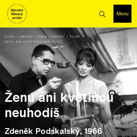
Menu
ÚVOD
SBÍRKA
OBSAH SBÍRKY
FILMY
ŽENU ANI KVĚTINOU NEUHODÍŠ
Ženu ani květinou
neuhodíš
Zdeněk Podskalský, 1966