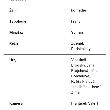
Žánr
komedie
Typologie
hraný
Minutáž
95 min
Režie
Zdeněk
Podskalský
Hrají
Vlastimil
Brodský, Jana
Brejchová, Jiřina
Bohdalová,
Květa Fialová,
Jan Libíček, Josef
Zíma
Kamera
František Valert