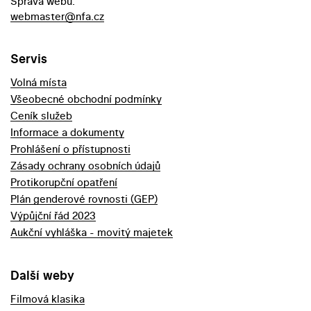
Správa webu:
webmaster@nfa.cz
Servis
Volná místa
Všeobecné obchodní podmínky
Ceník služeb
Informace a dokumenty
Prohlášení o přístupnosti
Zásady ochrany osobních údajů
Protikorupční opatření
Plán genderové rovnosti (GEP)
Výpůjční řád 2023
Aukční vyhláška - movitý majetek
Další weby
Filmová klasika