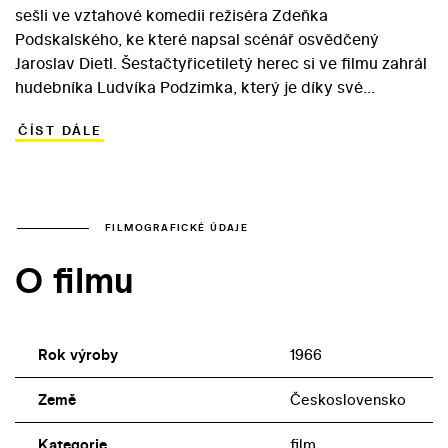
sešli ve vztahové komedii režiséra Zdeňka
Podskalského, ke které napsal scénář osvědčený
Jaroslav Dietl. Šestačtyřicetiletý herec si ve filmu zahrál
hudebníka Ludvíka Podzimka, který je díky své
plachosti a ošklivosti středobodem soucitné ženské
ČÍST DÁLE
pozornosti. Nedobrovolný, ženatý donchuán má ovšem s
množstvím milenek značné potíže. Když do jeho života
vstoupí krásná konferenciérka Bohunka
(šestadvacetiletá Brejchová), nastanou ovšem skutečné
problémy. Bohunka by se totiž ráda vdávala a Ludvík se
FILMOGRAFICKÉ ÚDAJE
odmítá rozvést… Další krásné ženy v hrdinově životě si
O filmu
zahrály Jiřina Bohdalová, Karolina Slunéčková a Květa
Fialová.
Rok výroby
1966
Země
Československo
Kategorie
film