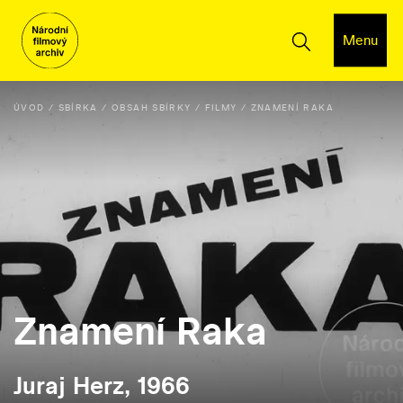
Menu
ÚVOD
SBÍRKA
OBSAH SBÍRKY
FILMY
ZNAMENÍ RAKA
Znamení Raka
Juraj Herz, 1966