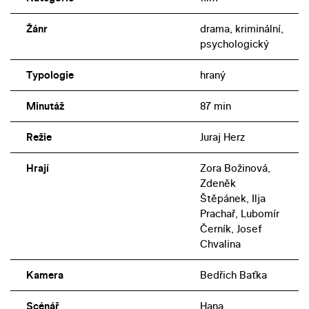
Žánr
drama, kriminální,
psychologický
Typologie
hraný
Minutáž
87 min
Režie
Juraj Herz
Hrají
Zora Božinová,
Zdeněk
Štěpánek, Ilja
Prachař, Lubomír
Černík, Josef
Chvalina
Kamera
Bedřich Baťka
Scénář
Hana