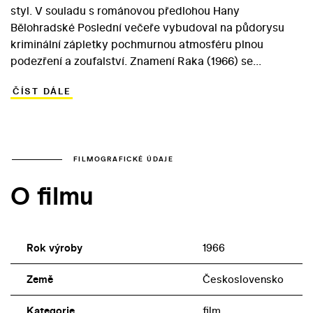
styl. V souladu s románovou předlohou Hany
Bělohradské Poslední večeře vybudoval na půdorysu
kriminální zápletky pochmurnou atmosféru plnou
podezření a zoufalství. Znamení Raka (1966) se
odehrává v nemocnici, kde se odehraje zločin. V
ČÍST DÁLE
inspekčním pokoji kdosi zavraždí doktora Hahna – a
vzhledem k lékařově pověsti donchuána počet
podezřelých utěšeně narůstá... Neobvyklé prostředí
zabydlel Juraj Herz bizarními figurkami, mezi nimiž
vyniká postava těžce nemocné Prokopy v podání Ivy
FILMOGRAFICKÉ ÚDAJE
Janžurové. Znamení Raka čelilo řadě problémů, jež
O filmu
Herze donutily i ke změnám v postsynchronech a
vypuštění řady sexuálně explicitnějších scén. Proti filmu
navíc protestovali lékaři, jež rozhořčila zvláště postava
nekvalifikovaného doktora-komunisty (Ilja Prachař).
Rok výroby
1966
Země
Československo
Kategorie
film