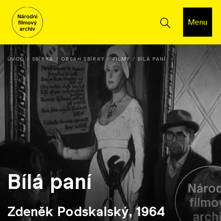
Menu
ÚVOD
SBÍRKA
OBSAH SBÍRKY
FILMY
BÍLÁ PANÍ
Bílá paní
Zdeněk Podskalský, 1964