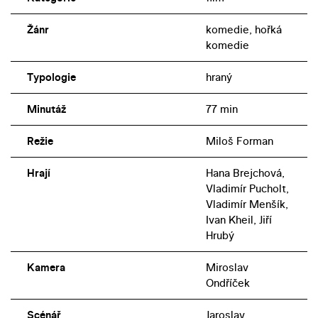
nominovány na Oscara i Zlatý glóbus.
Žánr
komedie, hořká
komedie
Typologie
hraný
Minutáž
77 min
Režie
Miloš Forman
Hrají
Hana Brejchová,
Vladimír Pucholt,
Vladimír Menšík,
Ivan Kheil, Jiří
Hrubý
Kamera
Miroslav
Ondříček
Scénář
Jaroslav