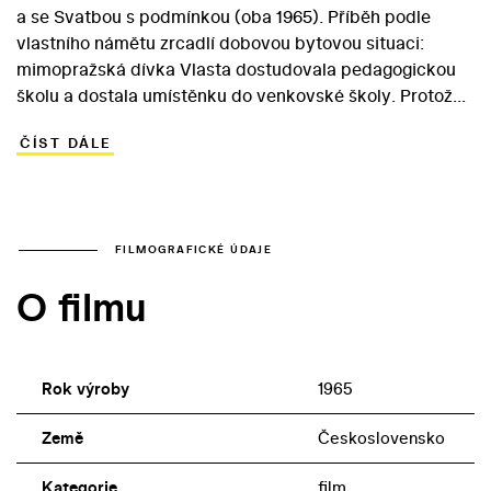
a se Svatbou s podmínkou (oba 1965). Příběh podle
vlastního námětu zrcadlí dobovou bytovou situaci:
mimopražská dívka Vlasta dostudovala pedagogickou
školu a dostala umístěnku do venkovské školy. Protože
změnit obor a zůstat v metropoli může jen po sňatku s
ČÍST DÁLE
Pražákem, rozhodne se provdat. Místo dohozeného
ženicha se ovšem omylem dohodne na svatbě s
pumpařem Vlastíkem. Tím ovšem problémy vychytralé
Vlasty ještě zdaleka nekončí… Ve snímku, který zapadl
mezi filmy československé nové vlny, si hlavní role
FILMOGRAFICKÉ ÚDAJE
zahráli Marie Drahokoupilová (Vlasta) a Michael Junášek
O filmu
(Vlastík). Role hrdinčina milence Irka, který jí dohodí
amorální sňatek, ztvárnil Radoslav Brzobohatý, který se
později uplatil spíše jako představitel čestných
chlapíků.
Rok výroby
1965
Země
Československo
Kategorie
film