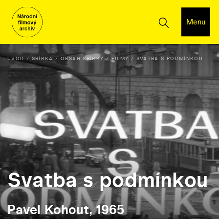
Menu
ÚVOD
SBÍRKA
OBSAH SBÍRKY
FILMY
SVATBA S PODMÍNKOU
Svatba s podmínkou
Pavel Kohout, 1965