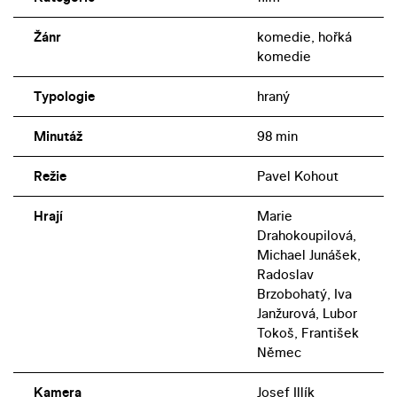
Žánr
komedie, hořká
komedie
Typologie
hraný
Minutáž
98 min
Režie
Pavel Kohout
Hrají
Marie
Drahokoupilová,
Michael Junášek,
Radoslav
Brzobohatý, Iva
Janžurová, Lubor
Tokoš, František
Němec
Kamera
Josef Illík