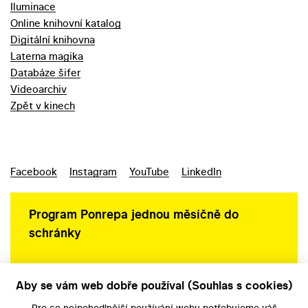
Iluminace
Online knihovní katalog
Digitální knihovna
Laterna magika
Databáze šifer
Videoarchiv
Zpět v kinech
Facebook
Instagram
YouTube
LinkedIn
Program Ponrepa jednou měsíčně do
schránky
Aby se vám web dobře používal (Souhlas s cookies)
Ochrana osobních údajů
Pro co nejpohodlnější používání webu potřebujeme váš