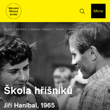
Menu
ÚVOD
SBÍRKA
OBSAH SBÍRKY
FILMY
ŠKOLA HŘÍŠNÍKŮ
Škola hříšníků
Jiří Hanibal, 1965