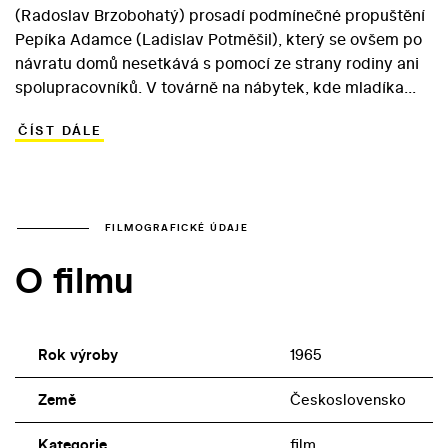
(Radoslav Brzobohatý) prosadí podmínečné propuštění
Pepíka Adamce (Ladislav Potměšil), který se ovšem po
návratu domů nesetkává s pomocí ze strany rodiny ani
spolupracovníků. V továrně na nábytek, kde mladíka
zaměstnají, dochází k neustálým konfliktům. Pepík
ČÍST DÁLE
nedokáže tolerovat chování matky (Jaroslava
Adamová), která úlevu od starostí s umírajícím otcem
hledá u milence. Pepík se po napadení dílenského mistra
musí vrátit do ústavu, kromě Pavlaty však jeho
problémy nikoho nezajímají… Škola hříšníků režiséra
FILMOGRAFICKÉ ÚDAJE
Jiřího Hanibala a scenáristy Drahoslava Makovičky v
O filmu
roce 1965 představovala pokus o kritiku morálního a
společenského klimatu.
Rok výroby
1965
Země
Československo
Kategorie
film