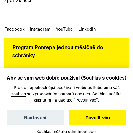
Zpět v kinech
Facebook
Instagram
YouTube
LinkedIn
Program Ponrepa jednou měsíčně do
schránky
Aby se vám web dobře používal (Souhlas s cookies)
Ochrana osobních údajů
Pro co nejpohodlnější používání webu potřebujeme váš
souhlas
se zpracováním souborů cookies. Souhlas udělíte
kliknutím na tlačítko "Povolit vše".
Nastavení
Povolit vše
©️ Národní filmový archiv, 2026
Souhlas můžete odmítnout
zde
.