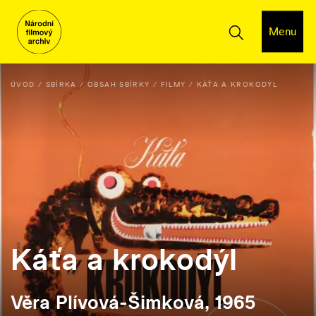
Menu
ÚVOD
SBÍRKA
OBSAH SBÍRKY
FILMY
KÁŤA A KROKODÝL
Káťa a krokodýl
Věra Plívová-Šimková, 1965