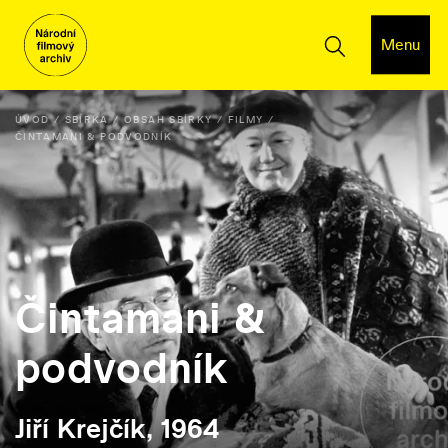
Menu
ÚVOD
SBÍRKA
OBSAH SBÍRKY
FILMY
ČINTAMANI & PODVODNÍK
Čintamani &
podvodník
Jiří Krejčík, 1964