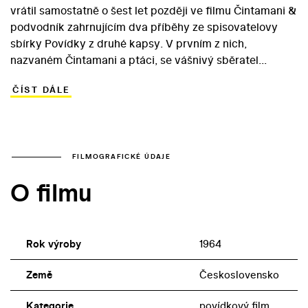
vrátil samostatně o šest let později ve filmu Čintamani &
podvodník zahrnujícím dva příběhy ze spisovatelovy
sbírky Povídky z druhé kapsy. V prvním z nich,
nazvaném Čintamani a ptáci, se vášnivý sběratel
Vitásek marně snaží získat drahocenný koberec. V
ČÍST DÁLE
druhém – Příběhy sňatkového podvodníka – se policií
hledaný zločinec projeví jako sympatický vykuk s
vlastní, neústupnou morálkou. Obě povídky, na kterých
se Krejčík podílel také jako scenárista, se dotýkají
relativity lidských postojů a vztahů. Atraktivitu filmu
FILMOGRAFICKÉ ÚDAJE
zvyšuje reprezentativní herecké obsazení s Vladimírem
O filmu
Šmeralem, Jiřím Sovákem a Františkem Filipovským v
čele.
Rok výroby
1964
Země
Československo
Kategorie
povídkový film