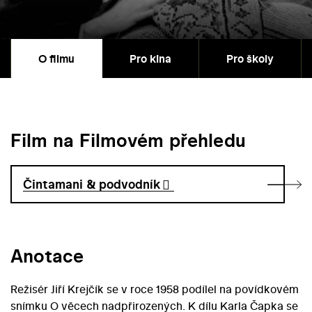
O filmu
Pro kina
Pro školy
Film na Filmovém přehledu
Čintamani & podvodník
Anotace
Režisér Jiří Krejčík se v roce 1958 podílel na povídkovém
snímku O věcech nadpřirozených. K dílu Karla Čapka se