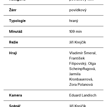
Žánr
povídkový
Typologie
hraný
Minutáž
109 min
Režie
Jiří Krejčík
Hrají
Vladimír Šmeral,
František
Filipovský, Olga
Scheinpflugová,
Jarmila
Kronbauerová,
Zora Polanová
Kamera
Eduard Landisch
Scénář
Jiří Krejčík