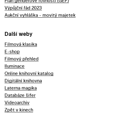
Plán genderové rovnosti (GEP)
Výpůjční řád 2023
Aukční vyhláška - movitý majetek
Další weby
Filmová klasika
E-shop
Filmový přehled
Iluminace
Online knihovní katalog
Digitální knihovna
Laterna magika
Databáze šifer
Videoarchiv
Zpět v kinech