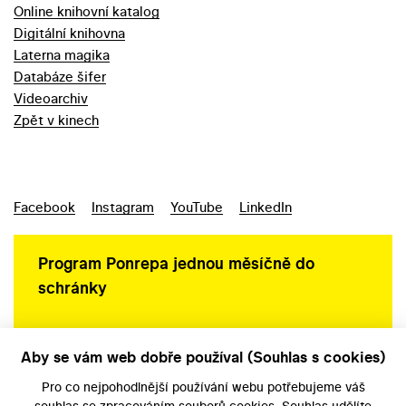
Online knihovní katalog
Digitální knihovna
Laterna magika
Databáze šifer
Videoarchiv
Zpět v kinech
Facebook
Instagram
YouTube
LinkedIn
Program Ponrepa jednou měsíčně do
schránky
Aby se vám web dobře používal (Souhlas s cookies)
Ochrana osobních údajů
Pro co nejpohodlnější používání webu potřebujeme váš
souhlas
se zpracováním souborů cookies. Souhlas udělíte