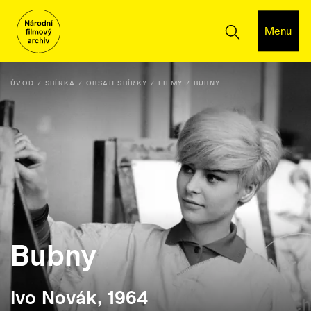
Menu
ÚVOD
SBÍRKA
OBSAH SBÍRKY
FILMY
BUBNY
Bubny
Ivo Novák, 1964