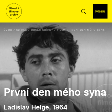
Menu
ÚVOD
SBÍRKA
OBSAH SBÍRKY
FILMY
PRVNÍ DEN MÉHO SYNA
První den mého syna
Ladislav Helge, 1964