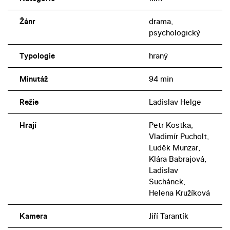
Žánr
drama,
psychologický
Typologie
hraný
Minutáž
94 min
Režie
Ladislav Helge
Hrají
Petr Kostka,
Vladimír Pucholt,
Luděk Munzar,
Klára Babrajová,
Ladislav
Suchánek,
Helena Kružíková
Kamera
Jiří Tarantík