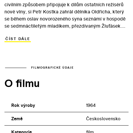
civilním způsobem připojuje k dílům ostatních režisérů
nové vlny, si Petr Kostka zahrál dělníka Oldřicha, který
se během oslav novorozeného syna seznámí v hospodě
se sedmnáctiletým mladíkem, přezdívaným Žluťásek.
Noc strávená společně na záchytce Oldřicha přesvědčí,
ČÍST DÁLE
aby se o Žluťáska začal zajímat. Mladík nepracuje a
potlouká se s partou vedenou zkrachovalým hercem
Anckem (Luděk Munzar). Oldřich se marně pokouší
Žluťáskovi pomoct… První den mého syna nabídl velkou
hereckou příležitost tehdy dvaadvacetiletému Vladimíru
FILMOGRAFICKÉ ÚDAJE
Pucholtovi, který měl v roce 1964 za sebou první setkání
O filmu
s Milošem Formanem (Kdyby ty muziky nebyly, Černý
Petr /oba 1963/) a hlavní roli v úspěšném generačním
muzikálu Starci na chmelu (1964).
Rok výroby
1964
Země
Československo
Kategorie
film