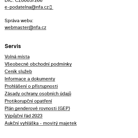
DIČ: CZ00057266
e-podatelna@nfa.cz
Správa webu:
webmaster@nfa.cz
Servis
Volná místa
Všeobecné obchodní podmínky
Ceník služeb
Informace a dokumenty
Prohlášení o přístupnosti
Zásady ochrany osobních údajů
Protikorupční opatření
Plán genderové rovnosti (GEP)
Výpůjční řád 2023
Aukční vyhláška - movitý majetek