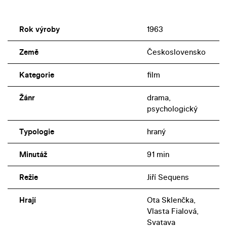
Rok výroby
1963
Země
Československo
Kategorie
film
Žánr
drama,
psychologický
Typologie
hraný
Minutáž
91 min
Režie
Jiří Sequens
Hrají
Ota Sklenčka,
Vlasta Fialová,
Svatava