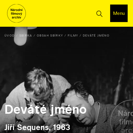
Menu
ÚVOD
SBÍRKA
OBSAH SBÍRKY
FILMY
DEVÁTÉ JMÉNO
Deváté jméno
Jiří Sequens, 1963