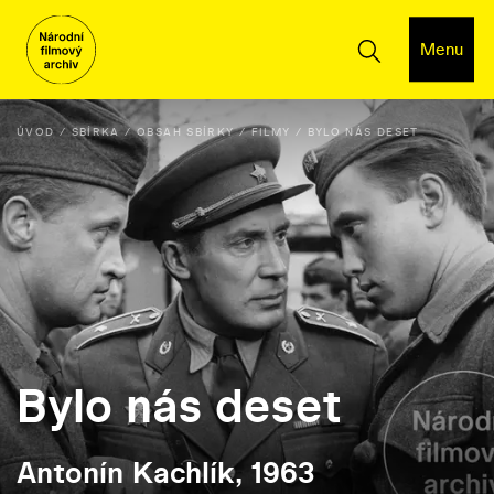
Menu
ÚVOD
SBÍRKA
OBSAH SBÍRKY
FILMY
BYLO NÁS DESET
Bylo nás deset
Antonín Kachlík, 1963