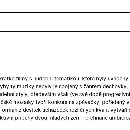
u
krátké filmy s hudební tematikou, které byly uváděny
by ty muziky nebyly je spojený s žánrem dechovky,
udební styly, především však (ve své době progresivní
ěčské mozaiky tvoří konkurs na zpěvačky, pořádaný v
orman z desítek uchazeček rozličných kvalit vytváří
fiktivní příběhy dvou mladých žen – přehnaně ambició
 ale ztrémované zpěvačky amatérského souboru. Tu si