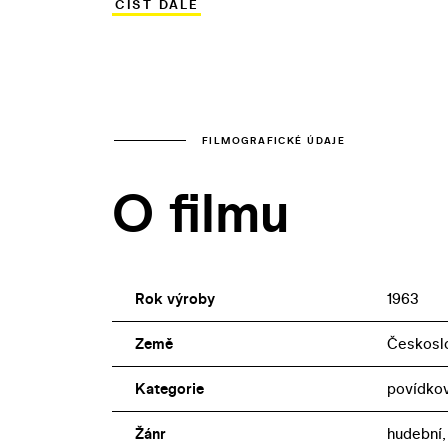
ČÍST DÁLE
zahrála Formanova příští manželka Věra 
vyhrála. Před kamerou se mihne řada semaf
Hegerová) i příští Formanův Černý Petr 
FILMOGRAFICKÉ ÚDAJE
O filmu
Rok výroby
1963
Země
Českosl
Kategorie
povídkov
Žánr
hudební,