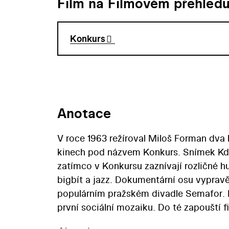
Film na Filmovém přehled
Konkurs
Anotace
V roce 1963 režíroval Miloš Forman dva 
kinech pod názvem Konkurs. Snímek Kdy
zatímco v Konkursu zaznívají rozličné h
bigbít a jazz. Dokumentární osu vyprav
populárním pražském divadle Semafor. F
první sociální mozaiku. Do té zapouští 
pedikérky (Markéta Krotká) a schopné,