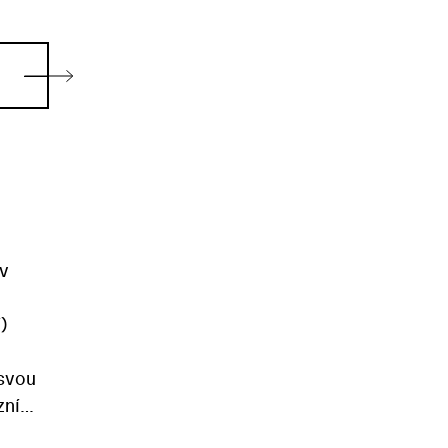
 v
)
 svou
zní