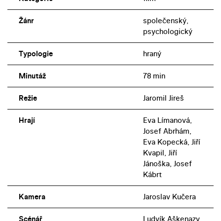
Žánr
společenský,
psychologický
Typologie
hraný
Minutáž
78 min
Režie
Jaromil Jireš
Hrají
Eva Límanová,
Josef Abrhám,
Eva Kopecká, Jiří
Kvapil, Jiří
Jánoška, Josef
Kábrt
Kamera
Jaroslav Kučera
Scénář
Ludvík Aškenazy,