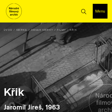
Menu
ÚVOD
SBÍRKA
OBSAH SBÍRKY
FILMY
KŘIK
Křik
Jaromil Jireš, 1963