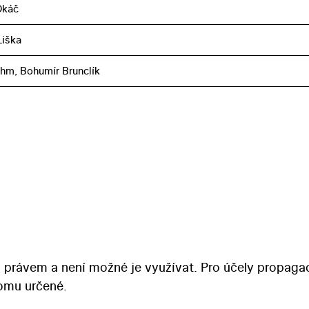
Okáč
iška
hm, Bohumír Brunclík
 právem a není možné je využívat. Pro účely propaga
tomu určené.