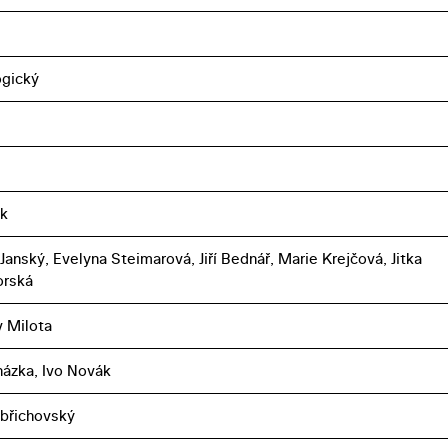
ogický
k
Janský, Evelyna Steimarová, Jiří Bednář, Marie Krejčová, Jitka
orská
v Milota
házka, Ivo Novák
břichovský