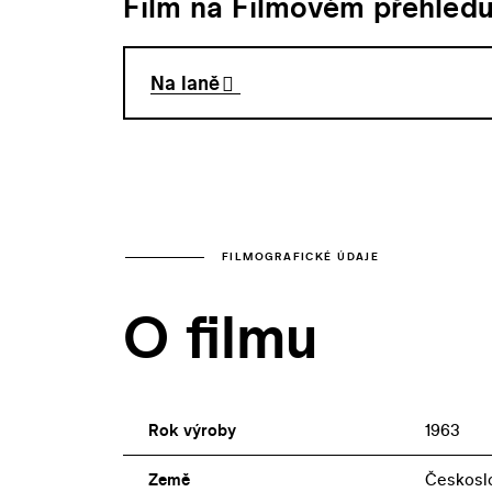
Film na Filmovém přehled
Na laně
FILMOGRAFICKÉ ÚDAJE
O filmu
Rok výroby
1963
Země
Českosl