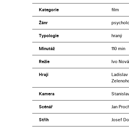
Kategorie
film
Žánr
psychol
Typologie
hraný
Minutáž
110 min
Režie
Ivo Nová
Hrají
Ladislav 
Zelenoh
Kamera
Stanisla
Scénář
Jan Proc
Střih
Josef Do