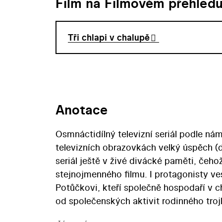
Film na Filmovém přehled
Tři chlapi v chalupě
Anotace
Osmnáctidílný televizní seriál podle námě
televizních obrazovkách velký úspěch (d
seriál ještě v živé divácké paměti, čeho
stejnojmenného filmu. I protagonisty v
Potůčkovi, kteří společně hospodaří v c
od společenských aktivit rodinného tro
družstva a jeho syn Venda vede místní 