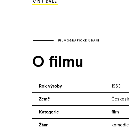
ČÍST DÁLE
překážky (mimo jiné i ze strany agilního
nakonec vítězí… Hlavní role ve filmu ztv
byli oproti svým postavám generačními s
jednatřicet let.
FILMOGRAFICKÉ ÚDAJE
O filmu
Rok výroby
1963
Země
Českosl
Kategorie
film
Žánr
komedie