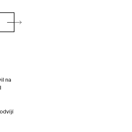
il na
l
odvíjí
ější