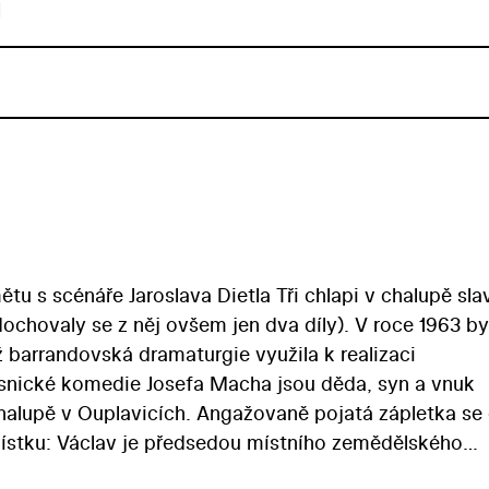
u
tu s scénáře Jaroslava Dietla Tři chlapi v chalupě slav
ochovaly se z něj ovšem jen dva díly). V roce 1963 by
ž barrandovská dramaturgie využila k realizaci
esnické komedie Josefa Macha jsou děda, syn a vnuk
halupě v Ouplavicích. Angažovaně pojatá zápletka se 
jlístku: Václav je předsedou místního zemědělského
svaz mládeže. Oběma se však stavějí do cesty nejrůzn