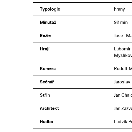
Typologie
hraný
Minutáž
92 min
Režie
Josef M
Hrají
Lubomír 
Myslíkov
Kamera
Rudolf M
Scénář
Jaroslav 
Střih
Jan Chal
Architekt
Jan Zázv
Hudba
Ludvík P