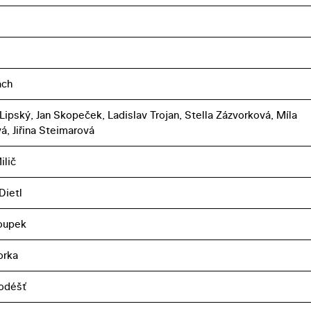
ach
Lipský, Jan Skopeček, Ladislav Trojan, Stella Zázvorková, Míla
á, Jiřina Steimarová
ilič
Dietl
oupek
orka
odéšť