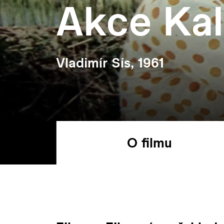
Akce Ka
Vladimír Sís, 1961
O filmu