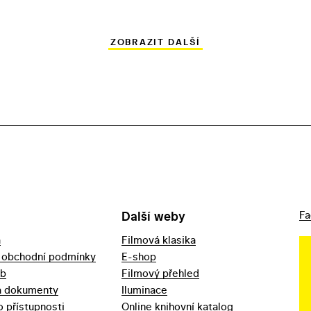
ZOBRAZIT DALŠÍ
Další weby
Fa
a
Filmová klasika
 obchodní podmínky
E-shop
eb
Filmový přehled
a dokumenty
Iluminace
o přístupnosti
Online knihovní katalog