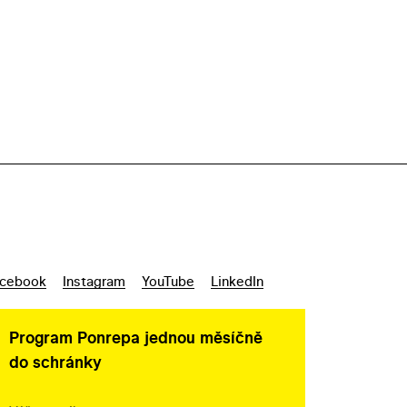
cebook
Instagram
YouTube
LinkedIn
Program Ponrepa jednou měsíčně
do schránky