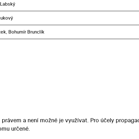
 Labský
Bukový
ček, Bohumír Brunclík
 právem a není možné je využívat. Pro účely propaga
tomu určené.