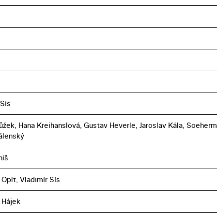
 Sís
ůžek, Hana Kreihanslová, Gustav Heverle, Jaroslav Kála, Soeherm
álenský
niš
 Oplt, Vladimír Sís
 Hájek