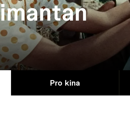
limantan
Pro kina