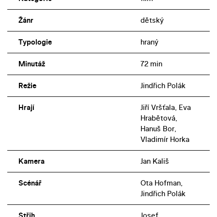
Žánr
dětský
Typologie
hraný
Minutáž
72 min
Režie
Jindřich Polák
Hrají
Jiří Vršťala, Eva
Hrabětová,
Hanuš Bor,
Vladimír Horka
Kamera
Jan Kališ
Scénář
Ota Hofman,
Jindřich Polák
Střih
Josef