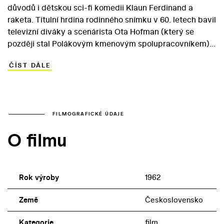
důvodů i dětskou sci-fi komedii Klaun Ferdinand a
raketa. Titulní hrdina rodinného snímku v 60. letech bavil
televizní diváky a scenárista Ota Hofman (který se
později stal Polákovým kmenovým spolupracovníkem)
se postaral o to, aby klaun Ferdinand své malé fanoušky
ČÍST DÁLE
uspokojil i v rámci celovečerní metráže. Ferdinand (Jiří
Vršťala) je přítelem všech dětí a není divu, že se do nitra
kosmické rakety dostane ve společnosti Helenky, Honzy
a Jirky. Návrat zpátky na Zemi není jednoduchý, ale
klaun nakonec kosmické plavidlo odkloní od Slunce, do
FILMOGRAFICKÉ ÚDAJE
kterého se hrozí zřítit, a navede je směrem k domovu. V
O filmu
roli Jirky se objevil zkušený dětský herec Hanuš Bor.
Vladimíra Horku (Honzík) obsadil Jindřich Polák později i
do tří příběhů ze seriálu o Panu Tau.
Rok výroby
1962
Země
Československo
Kategorie
film