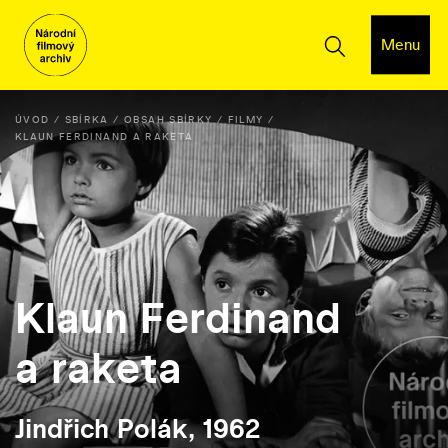
Menu
ÚVOD
SBÍRKA
OBSAH SBÍRKY
FILMY
KLAUN FERDINAND A RAKETA
Klaun Ferdinand
a raketa
Jindřich Polák, 1962