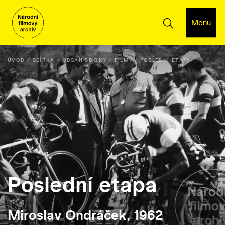
Menu
ÚVOD
SBÍRKA
OBSAH SBÍRKY
FILMY
POSLEDNÍ ETAPA
Poslední etapa
Miroslav Ondráček, 1962