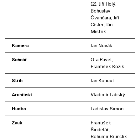
(2), Jiří Holý,
Bohuslav
Čvančara, Jiří
Císler, Ján
Mistrík
Kamera
Jan Novák
Scénář
Ota Pavel,
František Kožík
Střih
Jan Kohout
Architekt
Vladimír Labský
Hudba
Ladislav Simon
Zvuk
František
Šindelář,
Bohumír Brunclík