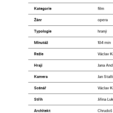
Kategorie
film
Žánr
opera
Typologie
hraný
Minutáž
104 min
Režie
Václav K
Hrají
Jana Andr
Kamera
Jan Stall
Scénář
Václav K
Střih
Jiřina L
Architekt
Chrudoš