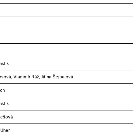
ašlík
sová, Vladimír Ráž, Jiřina Šejbalová
ich
ašlík
ukešová
 Uher