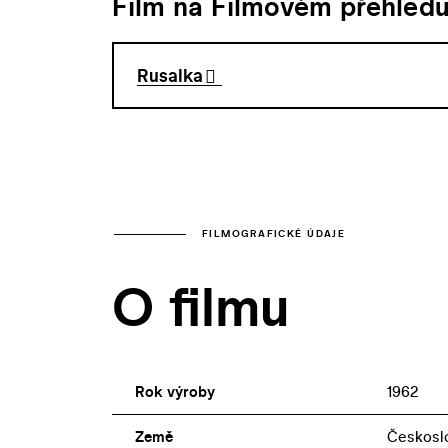
Film na Filmovém přehled
Rusalka
FILMOGRAFICKÉ ÚDAJE
O filmu
Rok výroby
1962
Země
Českosl