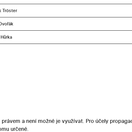
k Tröster
Dvořák
 Hůrka
 právem a není možné je využívat. Pro účely propaga
tomu určené.