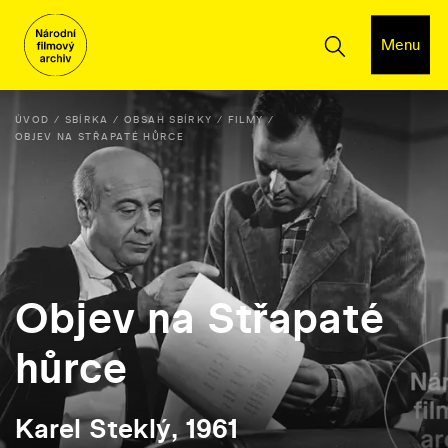
Menu
ÚVOD
SBÍRKA
OBSAH SBÍRKY
FILMY
OBJEV NA STŘAPATÉ HŮRCE
Objev na Střapaté
hůrce
Karel Steklý, 1961