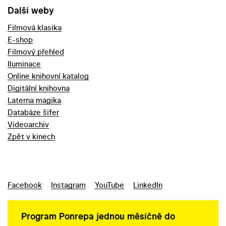
Další weby
Filmová klasika
E-shop
Filmový přehled
Iluminace
Online knihovní katalog
Digitální knihovna
Laterna magika
Databáze šifer
Videoarchiv
Zpět v kinech
Facebook
Instagram
YouTube
LinkedIn
Program Ponrepa jednou měsíčně do