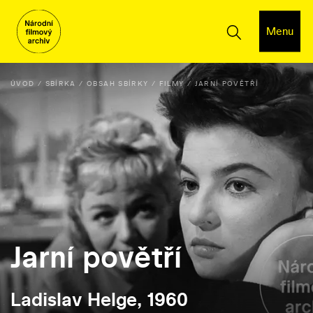
Menu
ÚVOD
SBÍRKA
OBSAH SBÍRKY
FILMY
JARNÍ POVĚTŘÍ
Jarní povětří
Ladislav Helge, 1960