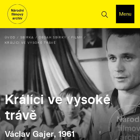
Menu
ÚVOD
SBÍRKA
OBSAH SBÍRKY
FILMY
KRÁLÍCI VE VYSOKÉ TRÁVĚ
Králíci ve vysoké
trávě
Václav Gajer, 1961