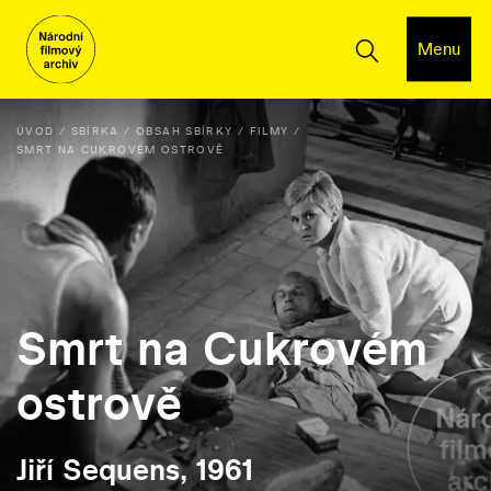
Menu
ÚVOD
SBÍRKA
OBSAH SBÍRKY
FILMY
SMRT NA CUKROVÉM OSTROVĚ
Smrt na Cukrovém
ostrově
Jiří Sequens, 1961