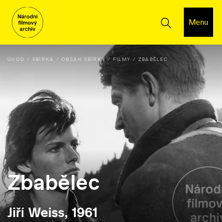
Menu
ÚVOD
SBÍRKA
OBSAH SBÍRKY
FILMY
ZBABĚLEC
Zbabělec
Jiří Weiss, 1961