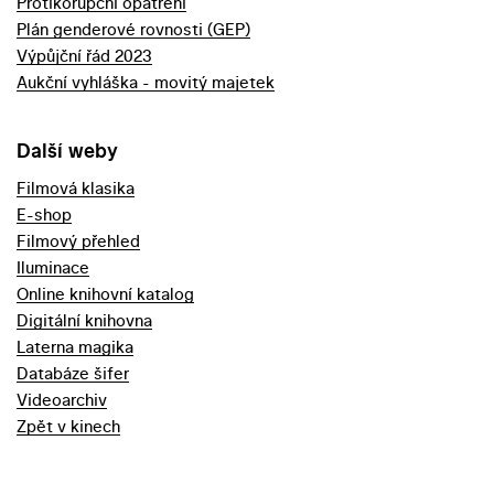
Protikorupční opatření
Plán genderové rovnosti (GEP)
Výpůjční řád 2023
Aukční vyhláška - movitý majetek
Další weby
Filmová klasika
E-shop
Filmový přehled
Iluminace
Online knihovní katalog
Digitální knihovna
Laterna magika
Databáze šifer
Videoarchiv
Zpět v kinech