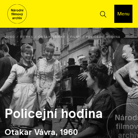
Menu
ÚVOD
SBÍRKA
OBSAH SBÍRKY
FILMY
POLICEJNÍ HODINA
Policejní hodina
Otakar Vávra, 1960