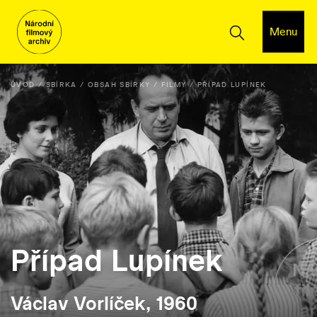
Menu
ÚVOD
SBÍRKA
OBSAH SBÍRKY
FILMY
PŘÍPAD LUPÍNEK
Případ Lupínek
Václav Vorlíček, 1960