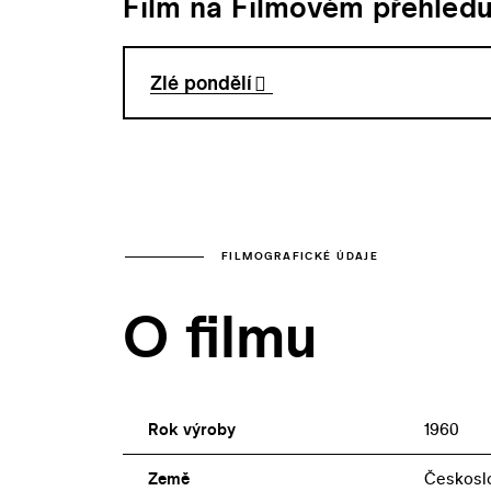
Film na Filmovém přehled
Zlé pondělí
FILMOGRAFICKÉ ÚDAJE
O filmu
Rok výroby
1960
Země
Českosl