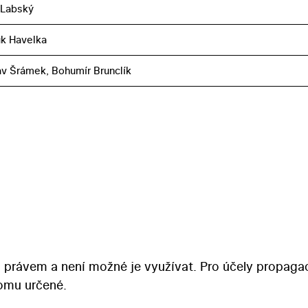
 Labský
k Havelka
v Šrámek, Bohumír Brunclík
 právem a není možné je využívat. Pro účely propaga
tomu určené.