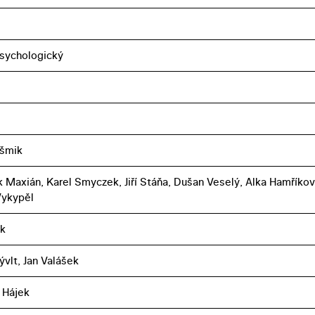
sychologický
ošmik
k Maxián, Karel Smyczek, Jiří Stáňa, Dušan Veselý, Alka Hamříkov
Vykypěl
k
ývlt, Jan Valášek
 Hájek