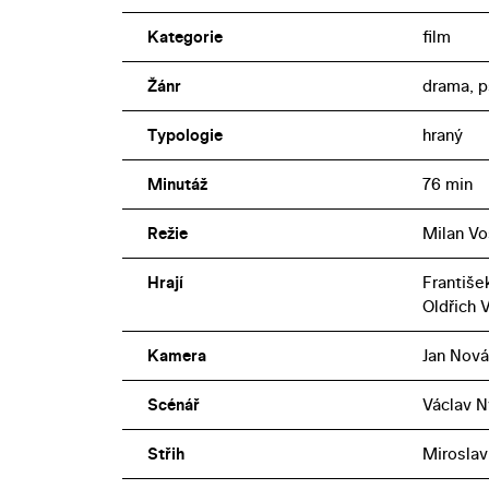
Kategorie
film
Žánr
drama, p
Typologie
hraný
Minutáž
76 min
Režie
Milan V
Hrají
Františe
Oldřich 
Kamera
Jan Nová
Scénář
Václav N
Střih
Miroslav