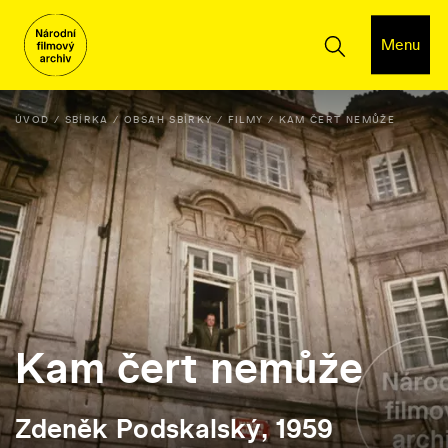
Menu
ÚVOD
SBÍRKA
OBSAH SBÍRKY
FILMY
KAM ČERT NEMŮŽE
Kam čert nemůže
Zdeněk Podskalský, 1959