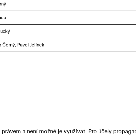
rný
uda
Lucký
k Černý, Pavel Jelínek
 právem a není možné je využívat. Pro účely propaga