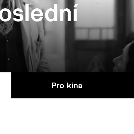
poslední
Pro kina