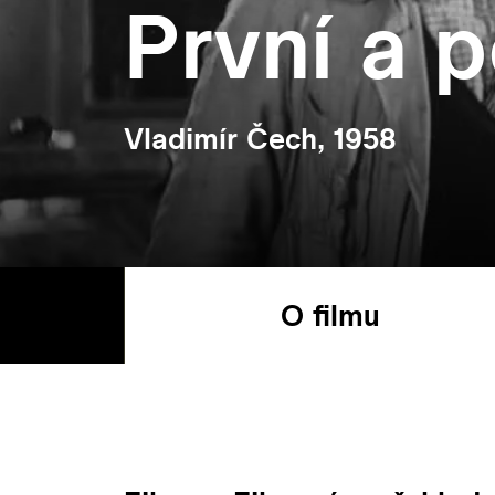
První a 
Vladimír Čech, 1958
O filmu