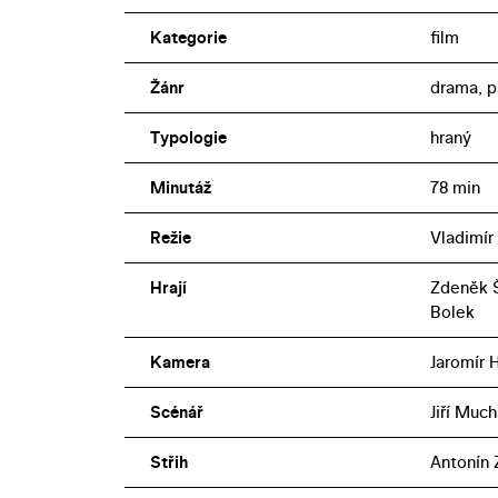
Kategorie
film
Žánr
drama, p
Typologie
hraný
Minutáž
78 min
Režie
Vladimír
Hrají
Zdeněk Š
Bolek
Kamera
Jaromír 
Scénář
Jiří Much
Střih
Antonín 