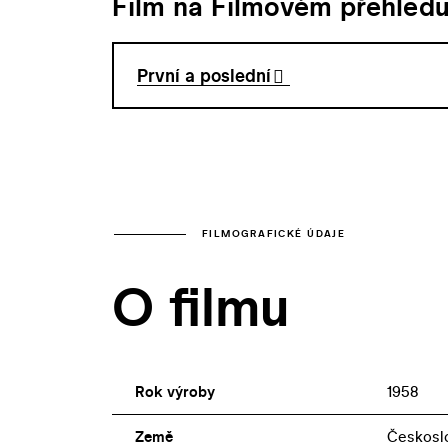
Film na Filmovém přehled
První a poslední
FILMOGRAFICKÉ ÚDAJE
O filmu
Rok výroby
1958
Země
Českosl