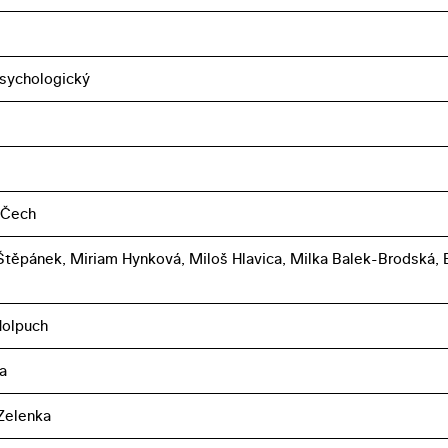
sychologický
 Čech
těpánek, Miriam Hynková, Miloš Hlavica, Milka Balek-Brodská, 
Holpuch
a
Zelenka