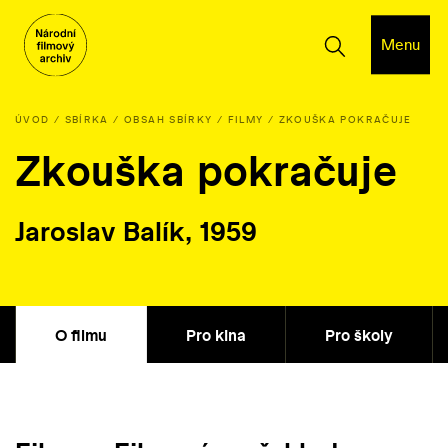
Menu
ÚVOD
SBÍRKA
OBSAH SBÍRKY
FILMY
ZKOUŠKA POKRAČUJE
Zkouška pokračuje
Jaroslav Balík, 1959
O filmu
Pro kina
Pro školy