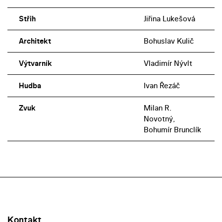
Střih
Jiřina Lukešová
Architekt
Bohuslav Kulič
Výtvarník
Vladimír Nývlt
Hudba
Ivan Řezáč
Zvuk
Milan R.
Novotný,
Bohumír Brunclík
Kontakt