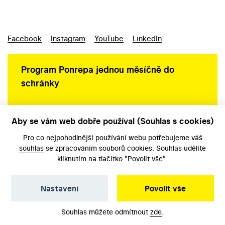
Facebook
Instagram
YouTube
LinkedIn
Program Ponrepa jednou měsíčně do
schránky
Aby se vám web dobře používal (Souhlas s cookies)
Ochrana osobních údajů
Pro co nejpohodlnější používání webu potřebujeme váš
souhlas
se zpracováním souborů cookies. Souhlas udělíte
kliknutím na tlačítko "Povolit vše".
Nastavení
Povolit vše
©️ Národní filmový archiv, 2026
Souhlas můžete odmítnout
zde
.