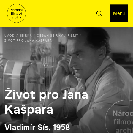
Menu
ÚVOD
SBÍRKA
OBSAH SBÍRKY
FILMY
ŽIVOT PRO JANA KAŠPARA
Život pro Jana
Kašpara
Vladimír Sís, 1958