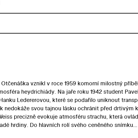
u
a Otčenáška vznikl v roce 1959 komorní milostný příbě
mosféra heydrichiády. Na jaře roku 1942 student Pave
Hanku Ledererovou, které se podařilo uniknout transp
šak nedokáže svou tajnou lásku ochránit před drtivým 
 Weiss precizně evokuje atmosféru strachu, která ovlá
mladé hrdiny. Do hlavních rolí svého ceněného snímku
ého herce Ivana Mistríka a debutantku Danu Smutnou.