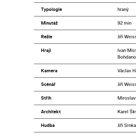
Typologie
hraný
Minutáž
92 min
Režie
Jiří Weis
Hrají
Ivan Mis
Bohdano
Kamera
Václav H
Scénář
Jiří Wei
Střih
Miroslav
Architekt
Karel Šk
Hudba
Jiří Srnka