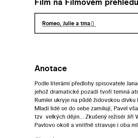
Film na Filmovém přehled
Romeo, Julie a tma
Anotace
Podle literární předlohy spisovatele Jan
jehož dramatické pozadí tvoří temná at
Rumler ukryje na půdě židovskou dívku 
Mladí lidé se do sebe zamilují, Pavel v
tzv. velkých dějin… Zkušený režisér Jiří
Pavlovo okolí a vnitřně stravuje i oba 
obsadil režisér neokoukaného slovensk