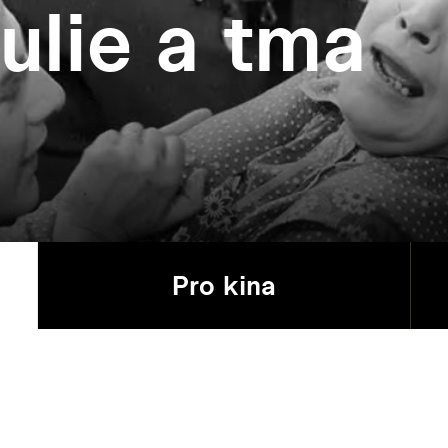
ulie a tma
Pro kina