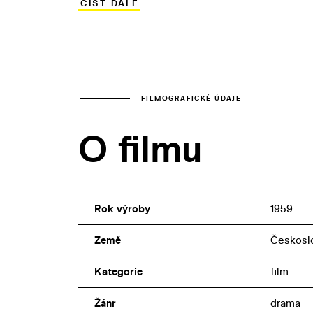
ČÍST DÁLE
Osvědčená Blanka Bohdanová ztvárnila 
čest pravidelně zapomíná v náručí něme
FILMOGRAFICKÉ ÚDAJE
O filmu
Rok výroby
1959
Země
Českosl
Kategorie
film
Žánr
drama