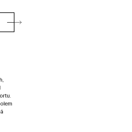
h,
l
ortu.
kolem
dá