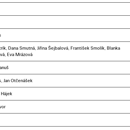
s
trík, Dana Smutná, Jiřina Šejbalová, František Smolík, Blanka
vá, Eva Mrázová
anuš
ss, Jan Otčenášek
 Hájek
vor